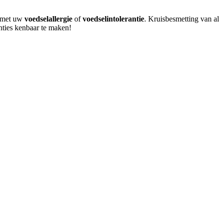
m met uw
voedselallergie
of
voedselintolerantie
. Kruisbesmetting van al
anties kenbaar te maken!