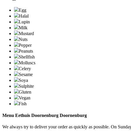
Egg
Halal
Lupin
Milk
Mustard
Nuts
Pepper
Peanuts
Shellfish
Molluscs
Celery
Sesame
Soya
Sulphite
Gluten
Vegan
Fish
Menu Eethuis Doornenburg Doornenburg
We always try to deliver your order as quickly as possible. On Sundays 