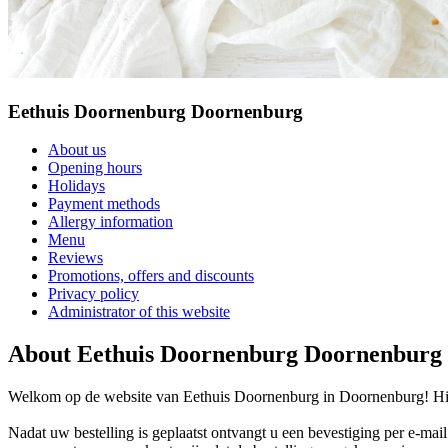
Eethuis Doornenburg Doornenburg
About us
Opening hours
Holidays
Payment methods
Allergy information
Menu
Reviews
Promotions, offers and discounts
Privacy policy
Administrator of this website
About Eethuis Doornenburg Doornenburg
Welkom op de website van Eethuis Doornenburg in Doornenburg! Hier
Nadat uw bestelling is geplaatst ontvangt u een bevestiging per e-mai