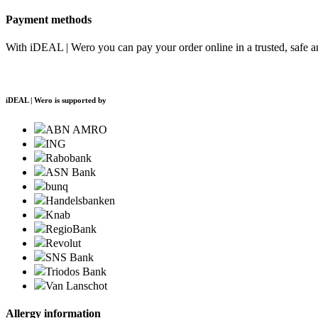
Payment methods
With iDEAL | Wero you can pay your order online in a trusted, safe 
iDEAL | Wero is supported by
ABN AMRO
ING
Rabobank
ASN Bank
bunq
Handelsbanken
Knab
RegioBank
Revolut
SNS Bank
Triodos Bank
Van Lanschot
Allergy information